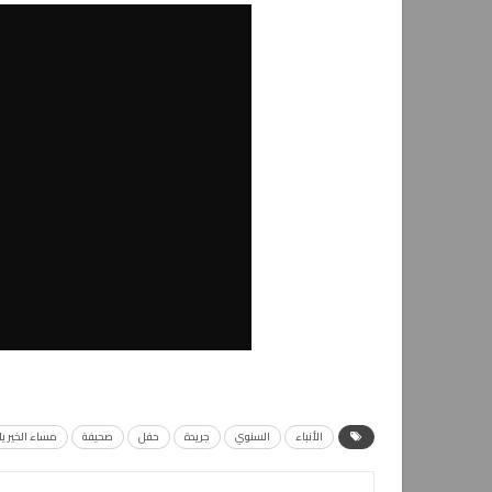
الأنباء
السنوي
جريدة
حفل
صحيفة
مساء الخير ي