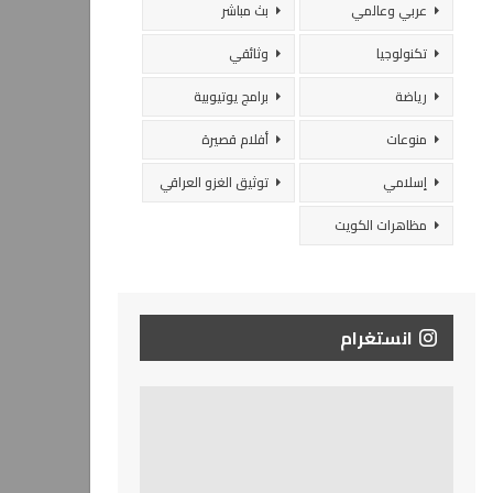
عربي وعالمي
بث مباشر
تكنولوجيا
وثائقي
رياضة
برامج يوتيوبية
منوعات
أفلام قصيرة
إسلامي
توثيق الغزو العراقي
مظاهرات الكويت
انستغرام