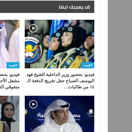
قد يعجبك ايضا
الكويت
الكويت
فيديو: بحضور وزير الداخلية الشيخ فهد
فيديو: بحضو
اليوسف الصباح حفل تخريج الدفعة الـ
مشعل الأحم
١٤ من طالبات…
متفوقي الت