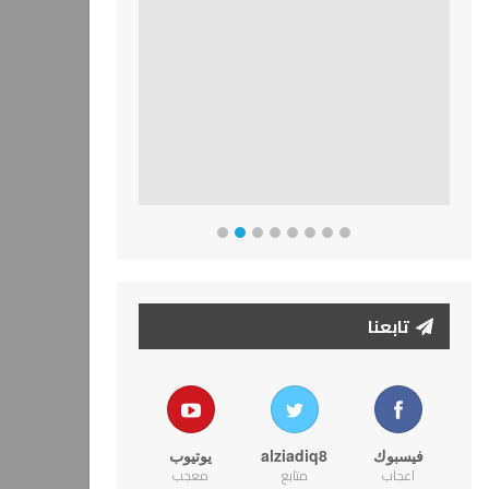
تابعنا
فيسبوك
alziadiq8
يوتيوب
اعجاب
متابع
معجب