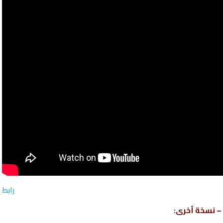
رابط
– نسخة أخرى: