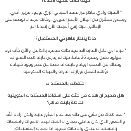
كيف كانت عملية اللقاء؟
٭ التقيت ولدي ماهر عبر منفذ العبدلي البري بوجود فريق أمني،
وبحضور ممثلين من الهلال الأحمر الكويتي، وكانت فرحة لا توصف على
الإطلاق، حيث إنني أصبحت الآن إنسانا آخر.
ماذا ينتظر ماهر في المستقبل؟
٭ حياة ابني خلال الفترة الماضية كانت مدمرة بالكامل، والآن كأنه توه
مولود طفل وعمره 26 عاما، حيث لم يدرس طيلة هذه السنوات،
وكذلك من الصعب ايجاد وظيفة له، فضلا عن عدم وجود شهادة
تؤهله للعمل بوزارات الدولة والجهات الحكومية.
احتفظت بالمستندات
هل صحيح ان هناك من حثك على اسقاط المستندات الكويتية
الخاصة بابنك ماهر؟
٭ نعم هناك من حثني على ذلك بعد عدم العثور عليه، ولكن ارادة الله،
والشعور الذي كان بداخلي جعلني لا التفت لهذه الاصوات واحتفظت
بالمستندات عندي والا كانت مصيبة اذا فقدت المستندات.