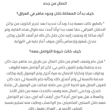
اتصال من جده
كيف بدأت المعاناة خلال وجود ماهر في العراق؟
٭ بالطبع، كانت صعبة جدا، وبدأت تحديدا بعد تحرير الكويت من براثن
الاحتلال العراقي، حقا تعبت جدا وأنا أبحث عنه طوال هذه الفترة، ولم
أترك مكانا إلا وذهبت إليه، لكن خلال كل ذلك لم أفقد الأمل، وكان
عندي شعور وإحساس بأنني سوف أعثر عليه في النهاية.
كيف كانت خيوط التواصل معه؟
٭ قبل عام ونصف العام من خلال اتصال عن طريق جد ماهر، حيث كان
جده يحتفظ برقم تلفون خاص بي، لكن لم أتواصل معه لظروف،
وحاولت مرارا وتكرارا الاتصال به مرة أخرى وتم الوصول إليه، وكانت
صدمة بالنسبة لي ولم أصدق ذلك، وكأنه حلم بالنسبة لي، حيث كان
تلفون المنزل هو الخيط الذي من خلاله تمكنت من الوصول الى فلذة
كبدي، وجاءني اتصال منه وقمت بالتحدث معه من خلال الأخذ
والعطاء، هل هو ابني أم لا؟! حتى أيقنت أنه ابني، حيث تم التواصل
معه خلال السنتين الماضيتين عبر الواتساب وطلبت منه تسليم نفسه
للصليب الأحمر في العراق وفعل ذلك.