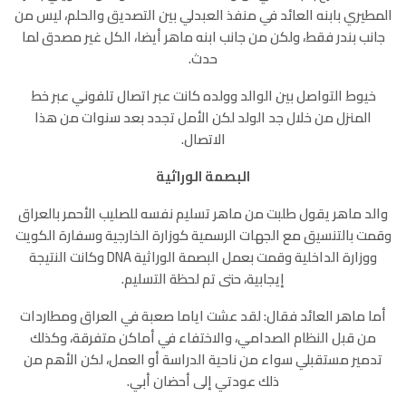
المطيري بابنه العائد في منفذ العبدلي بين التصديق والحلم، ليس من
جانب بندر فقط، ولكن من جانب ابنه ماهر أيضا، الكل غير مصدق لما
حدث.
خيوط التواصل بين الوالد وولده كانت عبر اتصال تلفوني عبر خط
المنزل من خلال جد الولد لكن الأمل تجدد بعد سنوات من هذا
الاتصال.
البصمة الوراثية
والد ماهر يقول طلبت من ماهر تسليم نفسه للصليب الأحمر بالعراق
وقمت بالتنسيق مع الجهات الرسمية كوزارة الخارجية وسفارة الكويت
ووزارة الداخلية وقمت بعمل البصمة الوراثية DNA وكانت النتيجة
إيجابية، حتى تم لحظة التسليم.
أما ماهر العائد فقال: لقد عشت اياما صعبة في العراق ومطاردات
من قبل النظام الصدامي، والاختفاء في أماكن متفرقة، وكذلك
تدمير مستقبلي سواء من ناحية الدراسة أو العمل، لكن الأهم من
ذلك عودتي إلى أحضان أبي.