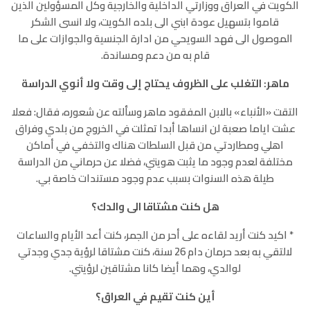
الكويت في العراق ووزارتي الداخلية والخارجية وكل المسؤولين الذين
قاموا بتسهيل عودة ابني الى بلده الكويت، ولا انسى الشكر
الموصول الى فهد السويحي من ادارة الجنسية والجوازات على ما
قام به من دعم ومساندة.
ماهر: التغلب على الظروف يحتاج إلى وقت ولا أنوي الدراسة
التقت «الأنباء» بالابن المفقود ماهر وسألته عن شعوره، فقال: فعلا
عشت اياما صعبة لن انساها أبدا تمثلت في الخروج من بلدي وفراق
اهلي ومطاردتي من قبل السلطات هناك والتخفي في أماكن
مختلفة لعدم وجود ما يثبت هويتي، فضلا عن حرماني من الدراسة
طيلة هذه السنوات بسبب عدم وجود مستندات خاصة بي.
هل كنت مشتاقا الى والدك؟
٭ اكيد كنت أريد لقاءه على أحر من الجمر، كنت أعد الأيام والساعات
لالتقي به بعد حرمان دام 26 سنة، كنت مشتاقا لرؤية جدي وجدتي
لوالدي، وهما أيضا كانا مشتاقين لرؤيتي.
أين كنت تقيم في العراق؟