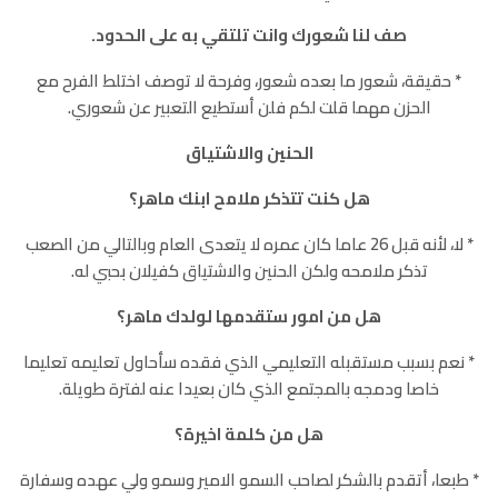
صف لنا شعورك وانت تلتقي به على الحدود.
٭ حقيقة، شعور ما بعده شعور، وفرحة لا توصف اختلط الفرح مع
الحزن مهما قلت لكم فلن أستطيع التعبير عن شعوري.
الحنين والاشتياق
هل كنت تتذكر ملامح ابنك ماهر؟
٭ لا، لأنه قبل 26 عاما كان عمره لا يتعدى العام وبالتالي من الصعب
تذكر ملامحه ولكن الحنين والاشتياق كفيلان بحبي له.
هل من امور ستقدمها لولدك ماهر؟
٭ نعم بسبب مستقبله التعليمي الذي فقده سأحاول تعليمه تعليما
خاصا ودمجه بالمجتمع الذي كان بعيدا عنه لفترة طويلة.
هل من كلمة اخيرة؟
٭ طبعا، أتقدم بالشكر لصاحب السمو الامير وسمو ولي عهده وسفارة