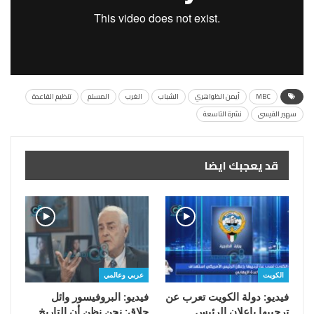
MBC
أيمن الظواهري
الشباب
الغرب
المسلم
تنظيم القاعدة
سهير القيسي
نشرة التاسعة
قد يعجبك ايضا
الكويت
عربي وعالمي
فيديو: دولة الكويت تعرب عن
فيديو: البروفيسور وائل
ترحيبها بإعلان الرئيس
حلاق: نحن نظن أن التاريخ