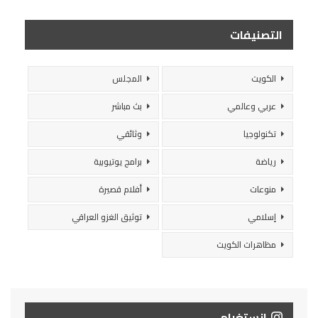
التصنيفات
الكويت
المجلس
عربي وعالمي
بث مباشر
تكنولوجيا
وثائقي
رياضة
برامج يوتيوبية
منوعات
أفلام قصيرة
إسلامي
توثيق الغزو العراقي
مظاهرات الكويت
انستغرام