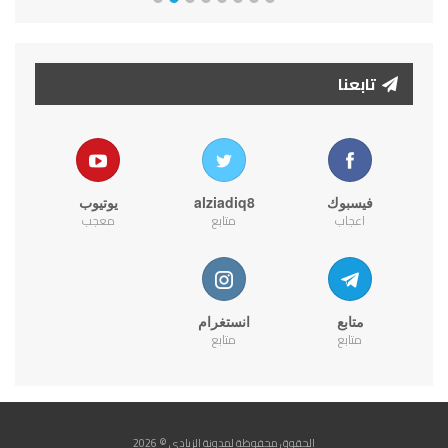
تابعنا
فيسبوك
alziadiq8
يوتيوب
اعجاب
متابع
معجب
متابع
انستغرام
متابع
متابع
الحقوق محفوظة لمدونة الزيادي © 2026