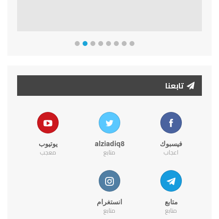
تابعنا
فيسبوك
alziadiq8
يوتيوب
اعجاب
متابع
معجب
متابع
انستغرام
متابع
متابع