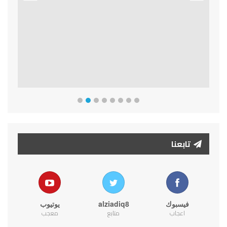
Previous
Next
تابعنا
فيسبوك
alziadiq8
يوتيوب
اعجاب
متابع
معجب