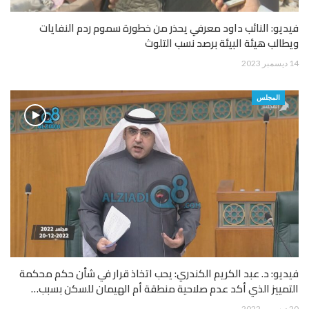
فيديو: النائب داود معرفي يحذر من خطورة سموم ردم النفايات
ويطالب هيئة البيئة برصد نسب التلوث
14 ديسمبر 2023
المجلس
فيديو: د. عبد الكريم الكندري: يحب اتخاذ قرار في شأن حكم محكمة
التمييز الذي أكد عدم صلاحية منطقة أم الهيمان للسكن بسبب…
20 ديسمبر 2022