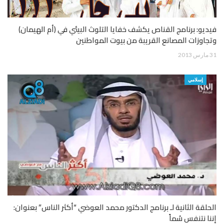
فيديو: برنامج القناص يكشف خفايا التلوث البيئي في (أم الهيمان)
وتجاوزات المصانع القريبة من بيوت المواطنين
31 مارس 2013
إسلامي
الحلقة الثانية لـ برنامج الدكتور محمد العوضي “أكثر الناس” بعنوان:
إننا نتنفس سُماً