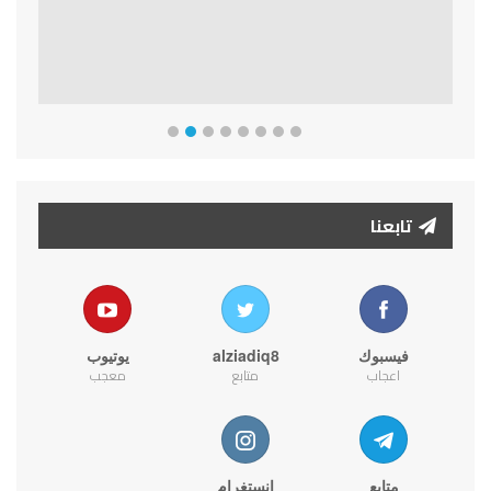
تابعنا
فيسبوك
alziadiq8
يوتيوب
اعجاب
متابع
معجب
متابع
انستغرام