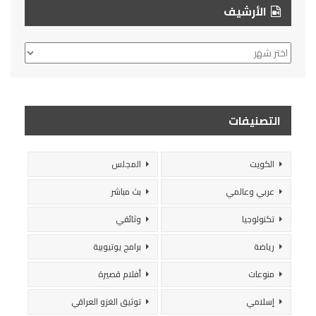
الأرشيف
الأرشيف
التصنيفات
الكويت
المجلس
عربي وعالمي
بث مباشر
تكنولوجيا
وثائقي
رياضة
برامج يوتيوبية
منوعات
أفلام قصيرة
إسلامي
توثيق الغزو العراقي