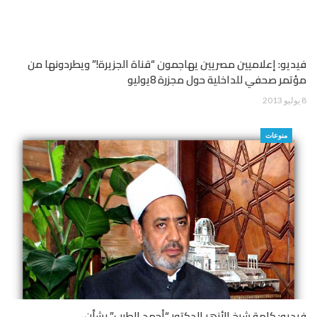
فيديو: إعلاميين مصريين يهاجمون “قناة الجزيرة!” ويطردونها من
مؤتمر صحفي للداخلية حول مجزرة 8يوليو
8 يوليو 2013
منوعات
فيديو: كلمة شيخ الأزهر الدكتور “أحمد الطيب” بشأن