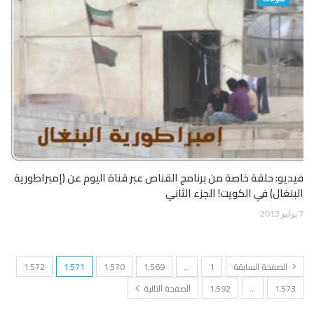
فيديو: حلقة خاصة من برنامج القناص عبر قناة اليوم عن (إمبراطورية
البنغال) في الكويت! الجزء الثاني
7 يوليو 2013
الصفحة السابقة
1
…
1٬569
1٬570
1٬571
1٬572
1٬573
…
1٬592
الصفحة التالية