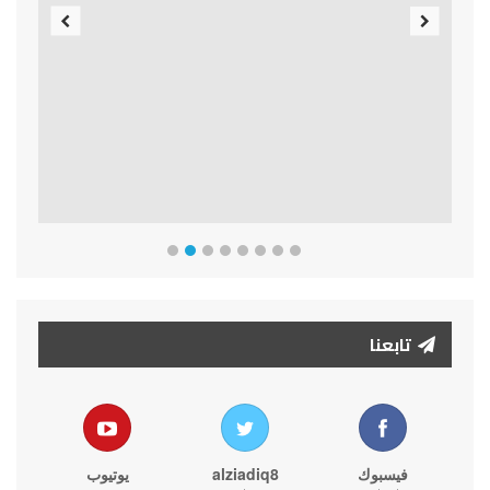
Previous
Next
تابعنا
فيسبوك
alziadiq8
يوتيوب