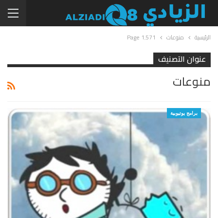
الرئيسية
منوعات
Page 1٬571
عنوان التصنيف
منوعات
برامج يوتيوبية