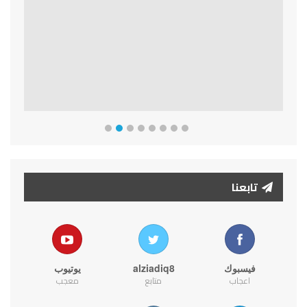
Previous
Next
تابعنا
فيسبوك
alziadiq8
يوتيوب
اعجاب
متابع
معجب