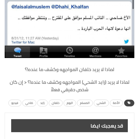
لماذا لا يريد خلفان المواجهه وكشف ما عنده!؟
لماذا لا يريد (زايد الشحي) المواجهه وكشف ما عنده!؟ < إن كان
شخص حقيقي فعلاً
الأمة
الشحي
المسلم
اليوم
خلفان
زايد
ضاحي
فيديو
قد يعجبك ايضا