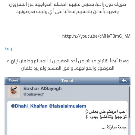
طويلة دون رادع!، فعرض عليهم المسلم المواجهه عبر التلفزيون
وتعهد بأنه لن يلاحقهم قضائياً على أي وثيقه يعرضونها.
httpvh://youtu.be/cMHvT3mG_4M
رابط
وهذا أيضاً اقتراح مباشر من أحد المغردين لـ المسلم وخلفان لإنهاء
الموضوع والمواجهه.. وافق المسلم ولم يرد خلفان