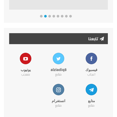
تابعنا
فيسبوك
alziadiq8
يوتيوب
اعجاب
متابع
معجب
متابع
انستغرام
متابع
متابع