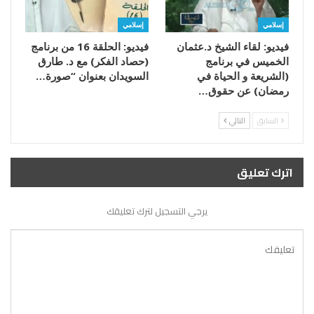
إسلامي
إسلامي
فيديو: لقاء الشيخ د.عثمان
فيديو: الحلقة 16 من برنامج
الخميس في برنامج
(حصاد الفكر) مع د. طارق
(الشريعة و الحياة في
السويدان بعنوان “صورة…
رمضان) عن حقوق…
السابق
التالي
اترك تعليق
يرجي التسجيل لترك تعليقك