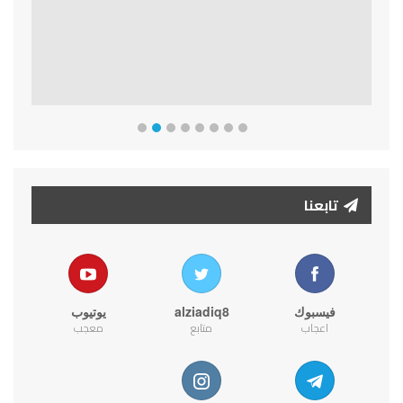
تابعنا
فيسبوك
alziadiq8
يوتيوب
اعجاب
متابع
معجب