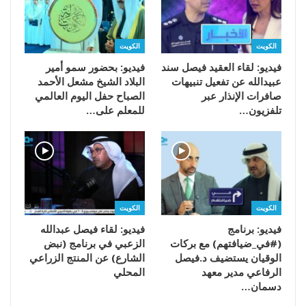
الكويت
الكويت
فيديو: لقاء العقيد فيصل سند
فيديو: بحضور سمو أمير
عبيدالله عن تفعيل تنبيهات
البلاد الشيخ مشعل الأحمد
صافرات الإنذار عبر
الصباح حفل اليوم العالمي
تلفزيون…
للمعلم على…
الكويت
الكويت
فيديو: برنامج
فيديو: لقاء فيصل عبدالله
(#في_ضيافتهم) مع بركات
الزعبي في برنامج (نبض
الوقيان يستضيف د.فيصل
الشارع) عن المنتج الزراعي
الرفاعي مدير معهد
المحلي
دسمان…