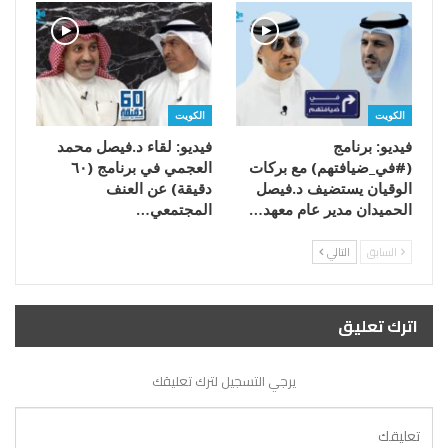
الكويت
الكويت
فيديو: برنامج
فيديو: لقاء د.فيصل محمد
(#في_ضيافتهم) مع بركات
العجمي في برنامج (٦٠
الوقيان يستضيف د.فيصل
دقيقة) عن العنف
الحميدان مدير عام معهد…
المجتمعي…
السابق
التالي
اترك تعليق
يرجي التسجيل لترك تعليقك