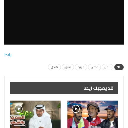
رابط
تامل
عكس
غبيوم
مشي
هندي
قد يعجبك ايضا