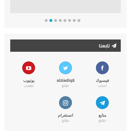
تابعنا
فيسبوك
alziadiq8
يوتيوب
اعجاب
متابع
معجب
متابع
انستغرام
متابع
متابع