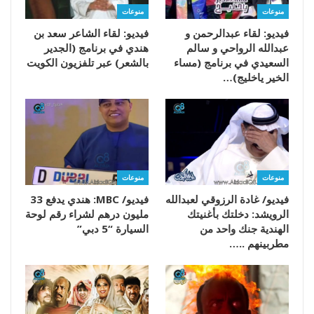
منوعات
منوعات
فيديو: لقاء عبدالرحمن و
فيديو: لقاء الشاعر سعد بن
عبدالله الرواحي و سالم
هندي في برنامج (الجدير
السعيدي في برنامج (مساء
بالشعر) عبر تلفزيون الكويت
الخير ياخليج)…
منوعات
منوعات
فيديو/ غادة الرزوقي لعبدالله
فيديو/ MBC: هندي يدفع 33
الرويشد: دخلتك بأغنيتك
مليون درهم لشراء رقم لوحة
الهندية جنك واحد من
السيارة “5 دبي”
مطربينهم ..…