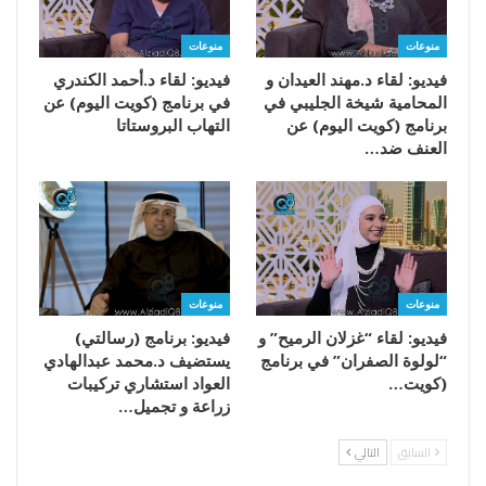
منوعات
منوعات
فيديو: لقاء د.مهند العيدان و
فيديو: لقاء د.أحمد الكندري
المحامية شيخة الجليبي في
في برنامج (كويت اليوم) عن
برنامج (كويت اليوم) عن
التهاب البروستاتا
العنف ضد…
منوعات
منوعات
فيديو: لقاء “غزلان الرميح” و
فيديو: برنامج (رسالتي)
“لولوة الصفران” في برنامج
يستضيف د.محمد عبدالهادي
(كويت…
العواد استشاري تركيبات
زراعة و تجميل…
السابق
التالي