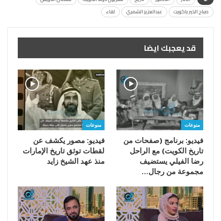
صباح الخير ياكويت
عبدالعزيز الشمري
لقاء
قد يعجبك ايضا
منوعات
منوعات
فيديو: برنامج (صفحات من
فيديو: مصور يكشف عن
تاريخ الكويت) مع الراحل
لقطات توثق تاريخ الإمارات
رضا الفيلي يستضيف
منذ عهد الشيخ زايد
مجموعة من رجال…