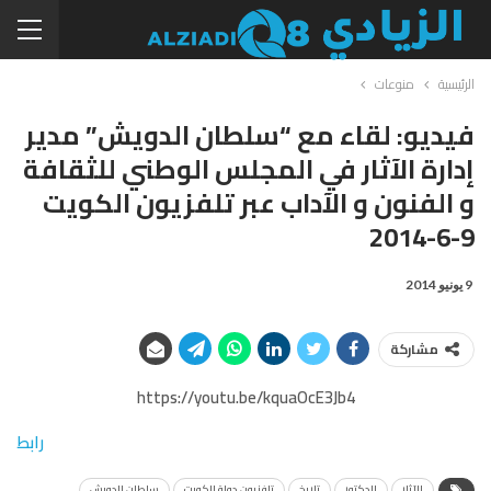
الرئيسية
منوعات
فيديو: لقاء مع “سلطان الدويش” مدير
إدارة الآثار في المجلس الوطني للثقافة
و الفنون و الآداب عبر تلفزيون الكويت
9-6-2014
9 يونيو 2014
مشاركة
https://youtu.be/kquaOcE3Jb4
رابط
الآثار
الدكتور
تاريخ
تلفزيون دولة الكويت
سلطان الدويش