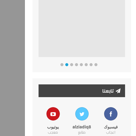
تابعنا
فيسبوك
alziadiq8
يوتيوب
اعجاب
متابع
معجب