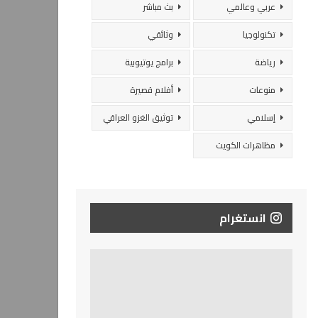
عربي وعالمي
بث مباشر
تكنولوجيا
وثائقي
رياضة
برامج يوتيوبية
منوعات
أفلام قصيرة
إسلامي
توثيق الغزو العراقي
مظاهرات الكويت
انستغرام