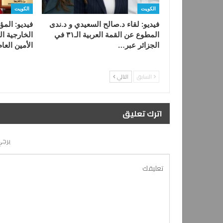
الكويت
الكويت
فيديو: لقاء د.صالح السعيدي و د.ندى
فيديو: الم
المطوع عن القمة العربية الـ٣١ في
الخارجية ا
الجزائر عبر…
الأمين العا
السابق
التالي
اترك تعليق
يرجي