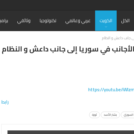
الكل
الكويت
عربي وعالمي
تكنولوجيا
وثائقي
برامج
إلى جانب داعش و النظام
الأجانب في سوريا إلى جانب داعش و النظام
https://youtu.be/iWlz
رابط
 السوري
بشار الأسد
ثورة