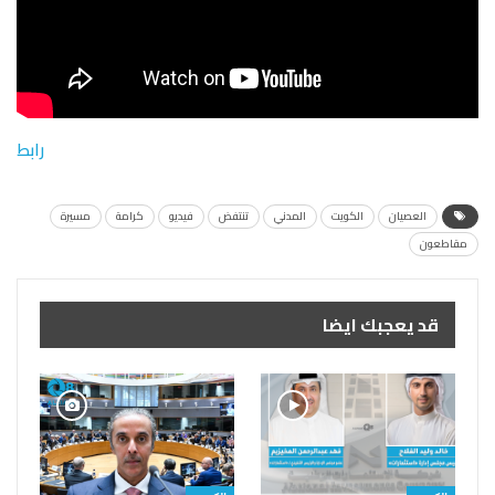
رابط
العصيان
الكويت
المدني
تنتفض
فيديو
كرامة
مسيرة
مقاطعون
قد يعجبك ايضا