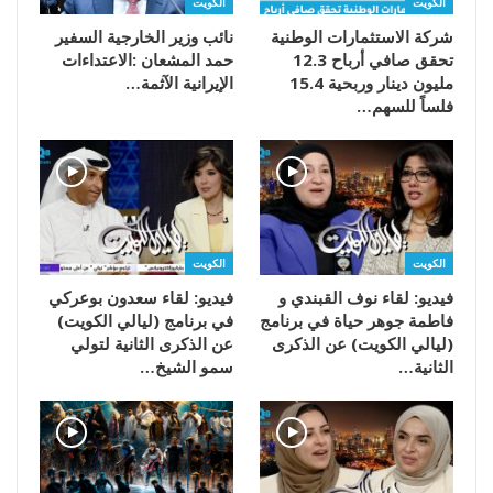
الكويت
الكويت
شركة الاستثمارات الوطنية
تحقق صافي أرباح 12.3
مليون دينار وربحية 15.4
‬الإيرانية‭ ‬الآثمة‭…
فلساً للسهم…
الكويت
الكويت
فيديو: لقاء نوف القبندي و
فيديو: لقاء سعدون بوعركي
فاطمة جوهر حياة في برنامج
في برنامج (ليالي الكويت)
(ليالي الكويت) عن الذكرى
عن الذكرى الثانية لتولي
الثانية…
سمو الشيخ…