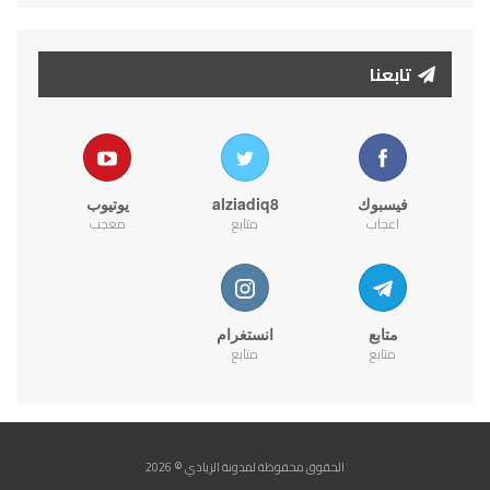
تابعنا
فيسبوك
alziadiq8
يوتيوب
اعجاب
متابع
معجب
متابع
انستغرام
متابع
متابع
الحقوق محفوظة لمدونة الزيادي © 2026