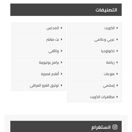
التصنيفات
الكويت
المجلس
عربي وعالمي
بث مباشر
تكنولوجيا
وثائقي
رياضة
برامج يوتيوبية
منوعات
أفلام قصيرة
إسلامي
توثيق الغزو العراقي
مظاهرات الكويت
انستغرام