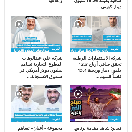
صافية بقيمة 10.26 مليون
وإغلاقها
دينار كويتي…
الكويت
الكويت
شركة الاستثمارات الوطنية
شركة علي عبدالوهاب
تحقق صافي أرباح 12.3
المطوع التجارية تساهم
مليون دينار وربحية 15.4
بمليون دولار أمريكي في
فلساً للسهم…
صندوق الاستجابة…
الكويت
الكويت
فيديو: شاهد مقدمة برنامج
مجموعة «أعيان» تساهم