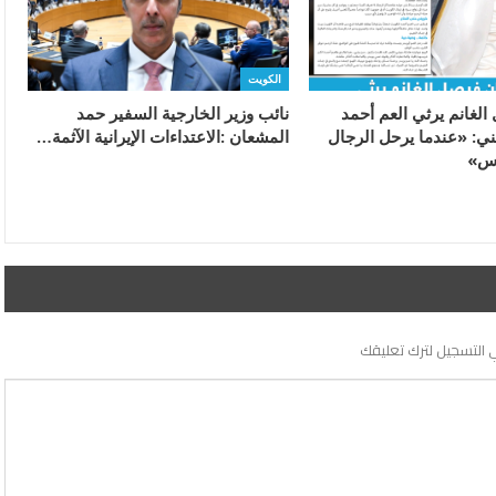
الكويت
الغانم يرثي العم أحمد
ني: «عندما يرحل الرجال
‬المشعان‭: ‬الاعتداءات‭ ‬الإيرانية‭ ‬الآثمة‭…
وس»
 التسجيل لترك تعليقك