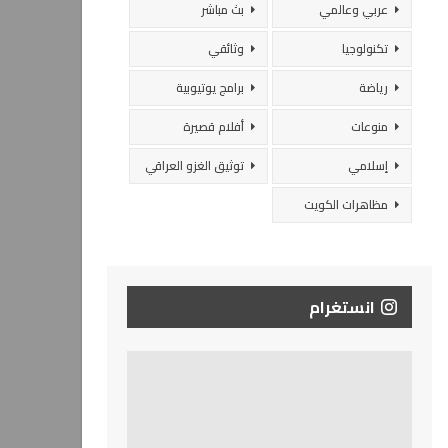
عربي وعالمي
بث مباشر
تكنولوجيا
وثائقي
رياضة
برامج يوتيوبية
منوعات
أفلام قصيرة
إسلامي
توثيق الغزو العراقي
مظاهرات الكويت
انستغرام