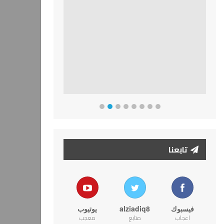
تابعنا
فيسبوك
alziadiq8
يوتيوب
اعجاب
متابع
معجب