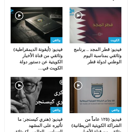
الكويت
وثائقي
فيديو: قطر المجد .. برنامج
فيديو: (أيقونة الديمقراطية)
وثائقي بمناسبة اليوم
وثائقي من قناة الأخبار
الوطني لدولة قطر
الكويتية عن دستور دولة
الكويت في…
وثائقي
وثائقي
فيديو: (١٢٥ عاماً من
فيديو: (هنري كيسنجر: ما
الشراكة الكويتية البريطانية)
تأثيره على المشهد
وثائقي من قناة الأخبار
السياسي العالمي ؟) وثائقي