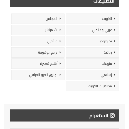
التصنيفات
الكويت
المجلس
عربي وعالمي
بث مباشر
تكنولوجيا
وثائقي
رياضة
برامج يوتيوبية
منوعات
أفلام قصيرة
إسلامي
توثيق الغزو العراقي
مظاهرات الكويت
انستغرام