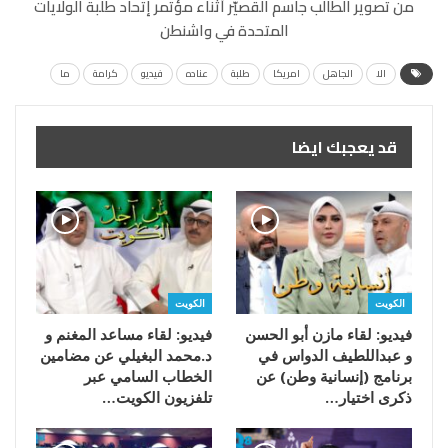
من تصوير الطالب جاسم القصيّر أثناء مؤتمر إتحاد طلبة الولايات
المتحدة في واشنطن
الا
الجاهل
امريكا
طلبة
عناده
فيديو
كرامة
ما
قد يعجبك ايضا
الكويت
الكويت
فيديو: لقاء مازن أبو الحسن
فيديو: لقاء مساعد المغنم و
و عبداللطيف الدواس في
د.محمد البغيلي عن مضامين
برنامج (إنسانية وطن) عن
الخطاب السامي عبر
ذكرى اختيار…
تلفزيون الكويت…