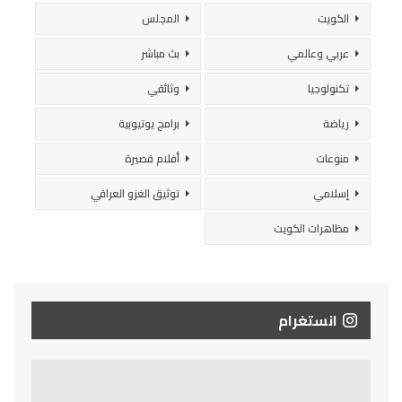
الكويت
المجلس
عربي وعالمي
بث مباشر
تكنولوجيا
وثائقي
رياضة
برامج يوتيوبية
منوعات
أفلام قصيرة
إسلامي
توثيق الغزو العراقي
مظاهرات الكويت
انستغرام