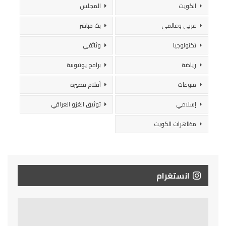
الكويت
المجلس
عربي وعالمي
بث مباشر
تكنولوجيا
وثائقي
رياضة
برامج يوتيوبية
منوعات
أفلام قصيرة
إسلامي
توثيق الغزو العراقي
مظاهرات الكويت
انستغرام