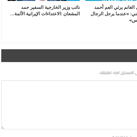
الغانم يرثي العم أحمد
ني: «عندما يرحل الرجال
‬المشعان‭: ‬الاعتداءات‭ ‬الإيرانية‭ ‬الآثمة‭…
وس»
 التسجيل لترك تعليقك