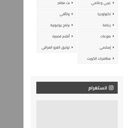
عربي وعالمي
بث مباشر
تكنولوجيا
وثائقي
رياضة
برامج يوتيوبية
منوعات
أفلام قصيرة
إسلامي
توثيق الغزو العراقي
مظاهرات الكويت
انستغرام