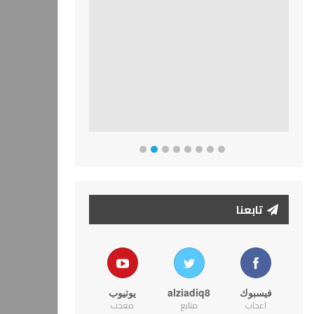
تابعنا
فيسبوك
alziadiq8
يوتيوب
اعجاب
متابع
معجب