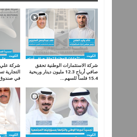
الكويت
الكويت
شركة الاستثمارات الوطنية تحقق
شركة علي 
صافي أرباح 12.3 مليون دينار وربحية
التجارية تس
15.4 فلساً للسهم…
في صندوق 
الكويت
الكويت