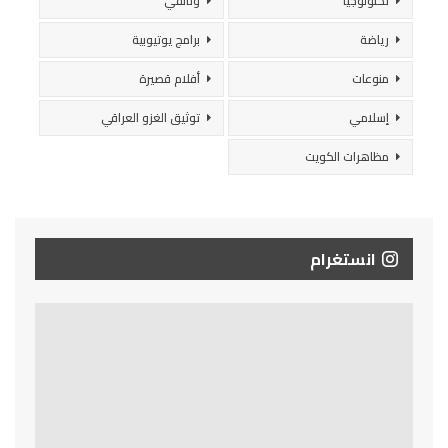
تكنولوجيا
وثائقي
رياضة
برامج يوتيوبية
منوعات
أفلام قصيرة
إسلامي
توثيق الغزو العراقي
مظاهرات الكويت
انستغرام