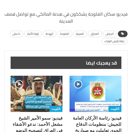
فيديو: سكان الفلوجة يشككون في هدنة المالكي مع تواصل قصف
المدينة
الجيش
العراق
العربية
الفلوجة
الهدنة
ثورة الأنبار
داعش
دولة رئيس الوزراء
قد يعجبك ايضا
الكويت
الكويت
فيديو: رئاسة الأركان العامة
فيديو: سمو الأمير الشيخ
للجيش: منظومات الدفاع
مشعل الأحمد: ندعو الأشقاء
الجوي تعاملت مع صواريخ
في العراق لتصحيح الوضع