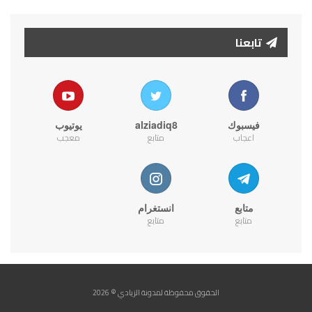
تابعنا
فيسبوك
alziadiq8
يوتيوب
اعجاب
متابع
معجب
متابع
انستغرام
متابع
متابع
الحقوق محفوظة لمدونة الزيادي © 2026