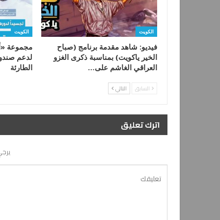
الكويت
الكويت
فيديو: شاهد مقدمة برنامج (صباح
مجموعة «أع
الخير ياكويت) بمناسبة ذكرى الغزو
لدعم صندوق
العراقي الغاشم على…
الطارئة
السابق
التالي
اترك تعليق
يرجي