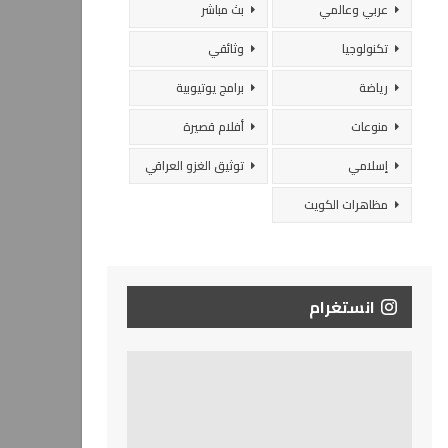
عربي وعالمي
بث مباشر
تكنولوجيا
وثائقي
رياضة
برامج يوتيوبية
منوعات
أفلام قصيرة
إسلامي
توثيق الغزو العراقي
مظاهرات الكويت
انستغرام