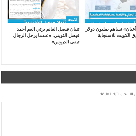
الكويت
يان» تساهم بمليون دولار
ثنيان فيصل الغانم يرثي العم أحمد
 الكويت للاستجابة
فيصل الثويني: «عندما يرحل الرجال
تبقى الدروس»
 التسجيل لترك تعليقك