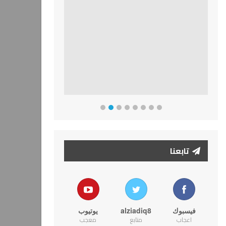
تابعنا
فيسبوك
alziadiq8
يوتيوب
اعجاب
متابع
معجب