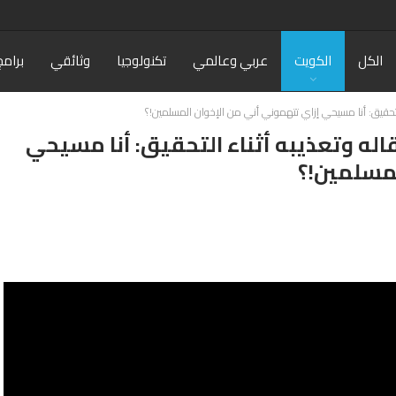
الكل
الكويت
عربي وعالمي
تكنولوجيا
وثائقي
برامج
لتحقيق: أنا مسيحي إزاي تتهموني أني من الإخوان المسلمين!؟
له وتعذيبه أثناء التحقيق: أنا مسيحي
لمسلمين!؟