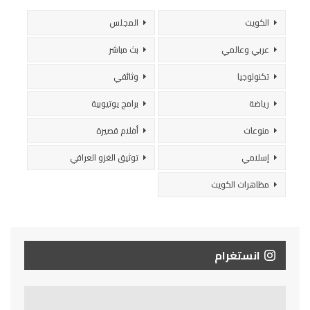
الكويت
المجلس
عربي وعالمي
بث مباشر
تكنولوجيا
وثائقي
رياضة
برامج يوتيوبية
منوعات
أفلام قصيرة
إسلامي
توثيق الغزو العراقي
مظاهرات الكويت
انستغرام