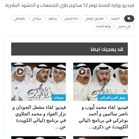
فيديو: وزارة الصحة توفر 12 سكوتر طبي للتجمعات و الحشود البشرية
الكويت
تلفزيون الوطن
دانة الربيش
سكوتر
سياكل
طقطاقي
علي حسين
وزارة الصحة
قد يعجبك ايضا
توثيق الغزو العراقي
منوعات
فيديو: لقاء محمد أيوب و
فيديو: لقاء مشعل الجودان و
ناصر سالمين و أحمد
نزار العواد و محمد الجلاوي
بوعركي في برنامج (ليالي
في برنامج (ليالي الكويت)
الكويت) عن ذكرى…
عن…