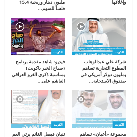
وإغلاقها
مليون دينار وربحية 15.4
فلساً للسهم…
الكويت
الكويت
شركة علي عبدالوهاب
فيديو: شاهد مقدمة برنامج
المطوع التجارية تساهم
(صباح الخير ياكويت)
بمليون دولار أمريكي في
بمناسبة ذكرى الغزو العراقي
صندوق الاستجابة…
الغاشم على…
الكويت
الكويت
مجموعة «أعيان» تساهم
ثنيان فيصل الغانم يرثي العم