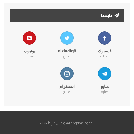
تابعنا
فيسبوك
alziadiq8
يوتيوب
اعجاب
متابع
معجب
متابع
انستغرام
متابع
متابع
الحقوق محفوظة لمدونة الزيادي © 2026