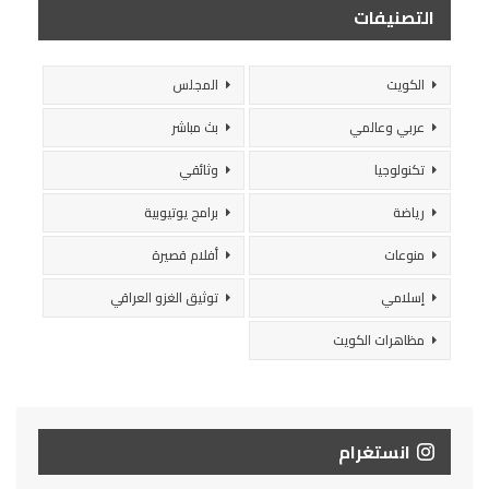
التصنيفات
الكويت
المجلس
عربي وعالمي
بث مباشر
تكنولوجيا
وثائقي
رياضة
برامج يوتيوبية
منوعات
أفلام قصيرة
إسلامي
توثيق الغزو العراقي
مظاهرات الكويت
انستغرام