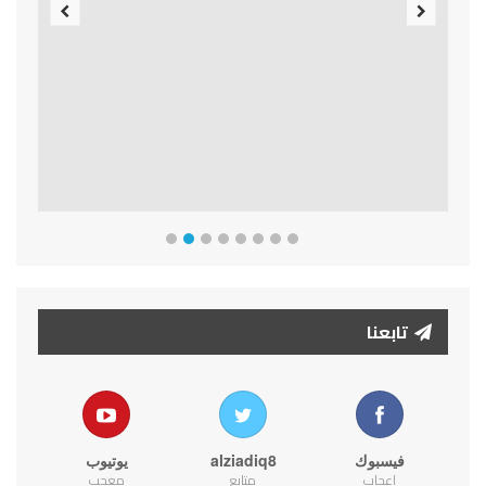
Previous
Next
تابعنا
فيسبوك
alziadiq8
يوتيوب
اعجاب
متابع
معجب