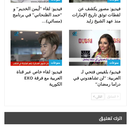
فيديو: مصور يكشف عن
فيديو: لقاء “أيمن الخديم” و
لقطات توثق تاريخ الإمارات
“حمد الظنحاني” في برنامج
منذ عهد الشيخ زايد
(مسائي)…
منوعات
منوعات
فيديو/ بلقيس فتحي لـ
فيديو: لقاء خاص عبر قناة
العربية: “لن تشاهدوني في
العربية مع فرقة EXO
دراما رمضان”
الكورية
السابق
التالي
اترك تعليق