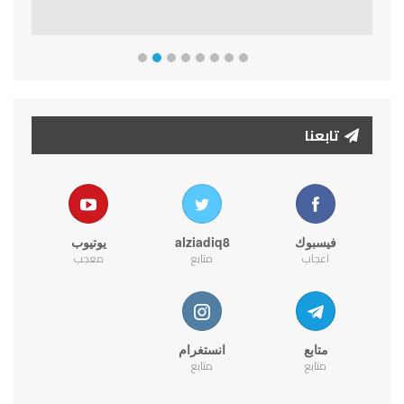
تابعنا
فيسبوك
alziadiq8
يوتيوب
اعجاب
متابع
معجب
متابع
انستغرام
متابع
متابع