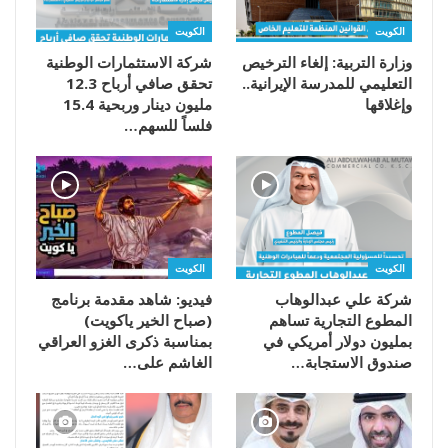
الكويت
الكويت
وزارة التربية: إلغاء الترخيص
شركة الاستثمارات الوطنية
التعليمي للمدرسة الإيرانية..
تحقق صافي أرباح 12.3
وإغلاقها
مليون دينار وربحية 15.4
فلساً للسهم…
الكويت
الكويت
شركة علي عبدالوهاب
فيديو: شاهد مقدمة برنامج
المطوع التجارية تساهم
(صباح الخير ياكويت)
بمليون دولار أمريكي في
بمناسبة ذكرى الغزو العراقي
صندوق الاستجابة…
الغاشم على…