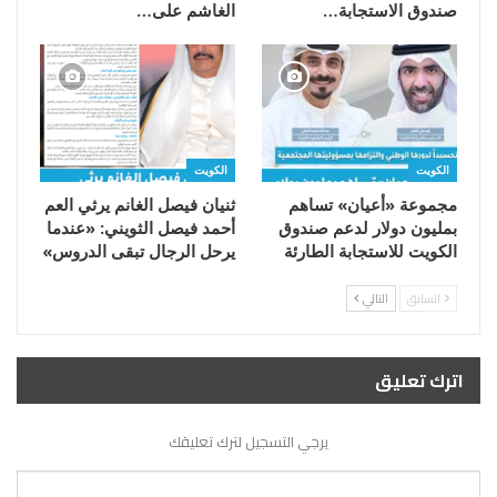
صندوق الاستجابة…
الغاشم على…
الكويت
الكويت
مجموعة «أعيان» تساهم
ثنيان فيصل الغانم يرثي العم
بمليون دولار لدعم صندوق
أحمد فيصل الثويني: «عندما
الكويت للاستجابة الطارئة
يرحل الرجال تبقى الدروس»
السابق
التالي
اترك تعليق
يرجي التسجيل لترك تعليقك