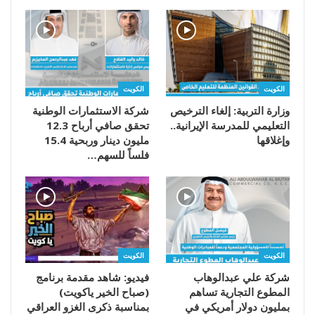
الكويت
الكويت
وزارة التربية: إلغاء الترخيص
شركة الاستثمارات الوطنية
التعليمي للمدرسة الإيرانية..
تحقق صافي أرباح 12.3
وإغلاقها
مليون دينار وربحية 15.4
فلساً للسهم…
الكويت
الكويت
شركة علي عبدالوهاب
فيديو: شاهد مقدمة برنامج
المطوع التجارية تساهم
(صباح الخير ياكويت)
بمليون دولار أمريكي في
بمناسبة ذكرى الغزو العراقي