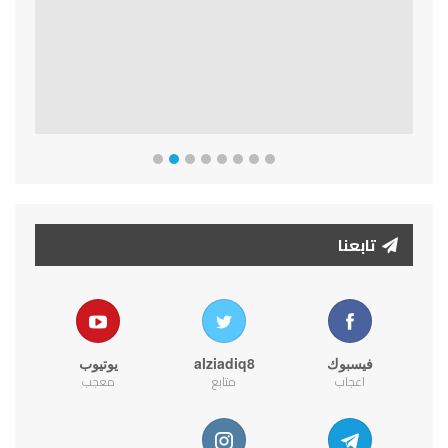
تابعنا
فيسبوك
alziadiq8
يوتيوب
اعجاب
متابع
معجب