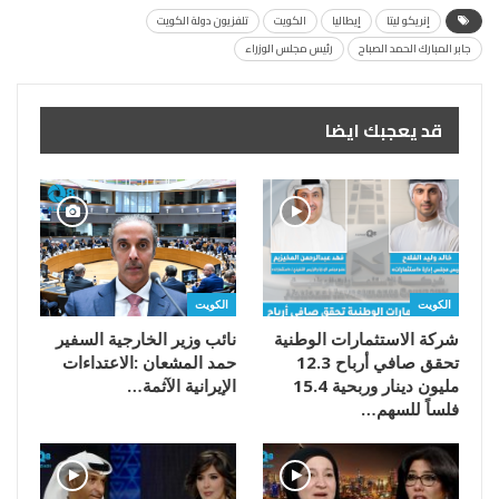
إنريكو ليتا
إيطاليا
الكويت
تلفزيون دولة الكويت
جابر المبارك الحمد الصباح
رئيس مجلس الوزراء
قد يعجبك ايضا
الكويت
الكويت
شركة الاستثمارات الوطنية
تحقق صافي أرباح 12.3
مليون دينار وربحية 15.4
‬الإيرانية‭ ‬الآثمة‭…
فلساً للسهم…