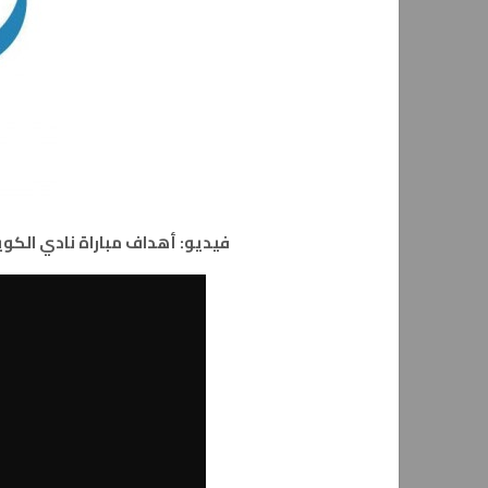
فيديو: أهداف مباراة نادي الكويت 1 – 0 الشرطة العراقي ضمن دوري أبطا