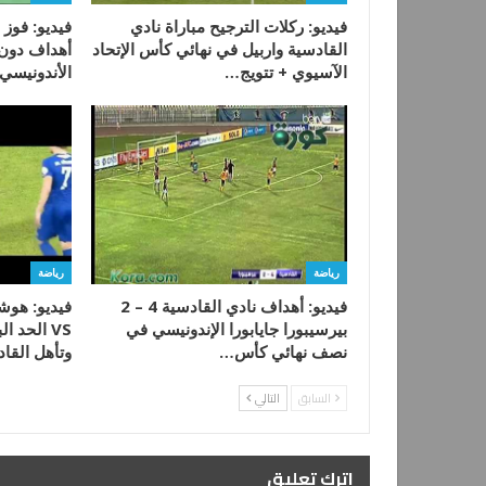
فيديو: ركلات الترجيح مباراة نادي
القادسية واربيل في نهائي كأس الإتحاد
أهداف دون ر
الآسيوي + تتويج…
الأندونيس
رياضة
رياضة
فيديو: أهداف نادي القادسية 4 – 2
فيديو: هوش
بيرسيبورا جايابورا الإندونيسي في
VS الحد 
نصف نهائي كأس…
وتأهل القا
السابق
التالي
اترك تعليق