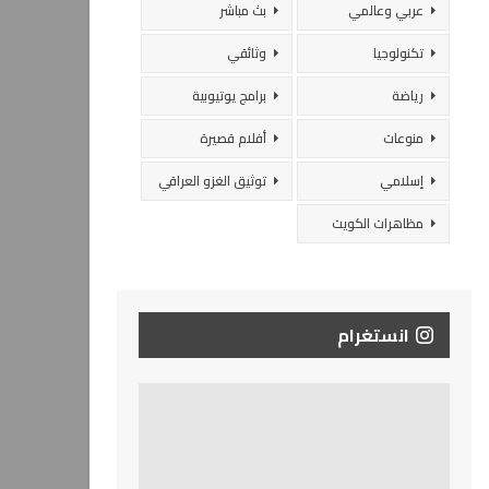
عربي وعالمي
بث مباشر
تكنولوجيا
وثائقي
رياضة
برامج يوتيوبية
منوعات
أفلام قصيرة
إسلامي
توثيق الغزو العراقي
مظاهرات الكويت
انستغرام