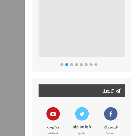
تابعنا
فيسبوك
alziadiq8
يوتيوب
اعجاب
متابع
معجب