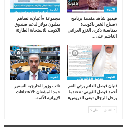
الكويت
الكويت
فيديو: شاهد مقدمة برنامج
مجموعة «أعيان» تساهم
(صباح الخير ياكويت)
بمليون دولار لدعم صندوق
بمناسبة ذكرى الغزو العراقي
الكويت للاستجابة الطارئة
الغاشم على…
الكويت
الكويت
ثنيان فيصل الغانم يرثي العم
أحمد فيصل الثويني: «عندما
يرحل الرجال تبقى الدروس»
‬الإيرانية‭ ‬الآثمة‭…
السابق
التالي