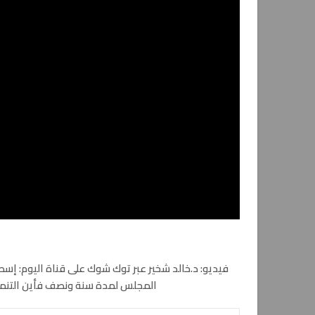
فيديو: د.خالد شخير عبر توك شوك على قناة اليوم: إس
المجلس لمدة سنة ونصف فأين التنمية؟ 20-1-2014 .. لمشاهدة اللقاء الكا