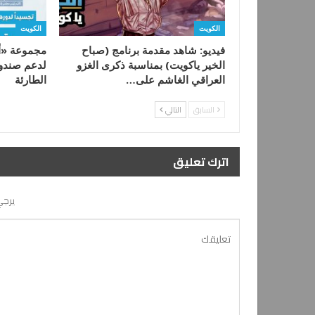
الكويت
الكويت
فيديو: شاهد مقدمة برنامج (صباح
مجموعة «أع
الخير ياكويت) بمناسبة ذكرى الغزو
لدعم صندوق
العراقي الغاشم على…
الطارئة
السابق
التالي
اترك تعليق
يرجي