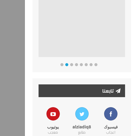
تابعنا
فيسبوك
alziadiq8
يوتيوب
اعجاب
متابع
معجب