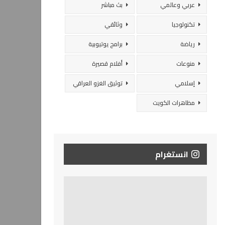
عربي وعالمي
بث مباشر
تكنولوجيا
وثائقي
رياضة
برامج يوتيوبية
منوعات
أفلام قصيرة
إسلامي
توثيق الغزو العراقي
مظاهرات الكويت
انستغرام