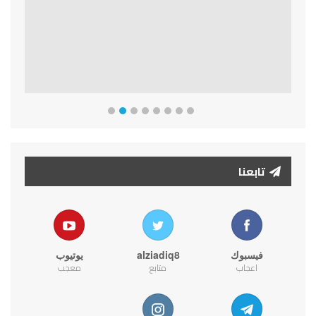
تابعنا
فيسبوك
alziadiq8
يوتيوب
اعجاب
متابع
معجب