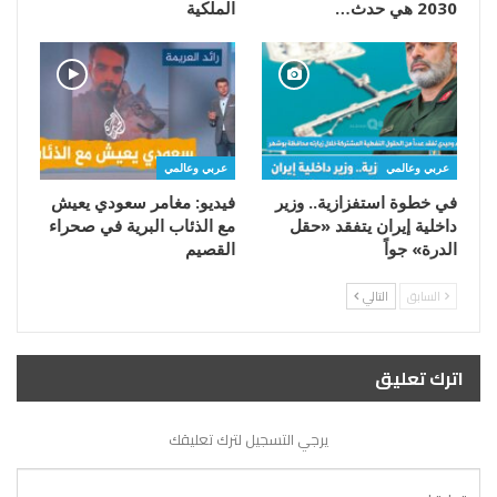
2030 هي حدث…
الملكية
عربي وعالمي
عربي وعالمي
في خطوة استفزازية.. وزير
فيديو: مغامر سعودي يعيش
داخلية إيران يتفقد «حقل
مع الذئاب البرية في صحراء
الدرة» جواً
القصيم
السابق
التالي
اترك تعليق
يرجي التسجيل لترك تعليقك