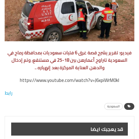
فيديو: تقرير يشرح قصة غرق 6 فتيات سعوديات بمحافظة رماح في
السعودية تتراوح أعمارهن بين 18-25 في مستنقع، وتم إدخال
والدهن العناية المركزة بعد إنهياره ..
httpv://www.youtube.com/watch?v=J6xpiWrM0kI
رابط
السعودية
قد يعجبك ايضا