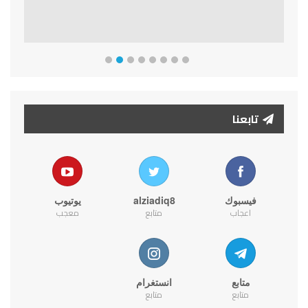
تابعنا
فيسبوك
alziadiq8
يوتيوب
اعجاب
متابع
معجب
متابع
انستغرام
متابع
متابع