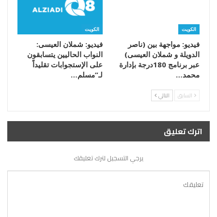
الكويت
الكويت
فيديو: مواجهة بين (ناصر
فيديو: شملان العيسى:
الدويلة و شملان العيسى)
النواب الحاليين يتسابقون
عبر برنامج 180درجة بإدارة
على الإستجوابات تقليداً
محمد…
لـ”مسلم…
السابق
التالي
اترك تعليق
يرجي التسجيل لترك تعليقك