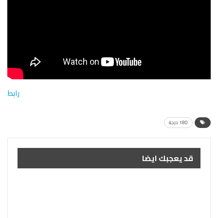
رابط
180 درجة
قد يعجبك ايضا