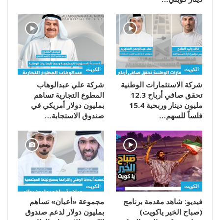
الكويت
الكويت
شركة الاستثمارات الوطنية
شركة علي عبدالوهاب
تحقق صافي أرباح 12.3
المطوع التجارية تساهم
مليون دينار وربحية 15.4
بمليون دولار أمريكي في
فلساً للسهم…
صندوق الاستجابة…
الكويت
الكويت
فيديو: شاهد مقدمة برنامج
مجموعة «أعيان» تساهم
(صباح الخير ياكويت)
بمليون دولار لدعم صندوق