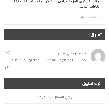
بمناسبة ذكرى الغزو العراقي
الكويت للاستجابة الطارئة
الغاشم على…
السابق
التالي
تعليق 1
محبة لوطني
يقول
منذ
صح كل كلامه صح وانا معاه بكل كلمه قالها ليمتتتتتتتى !!!!
رد
اترك تعليق
يرجي التسجيل لترك تعليقك