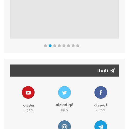
تابعنا
فيسبوك
alziadiq8
يوتيوب
اعجاب
متابع
معجب