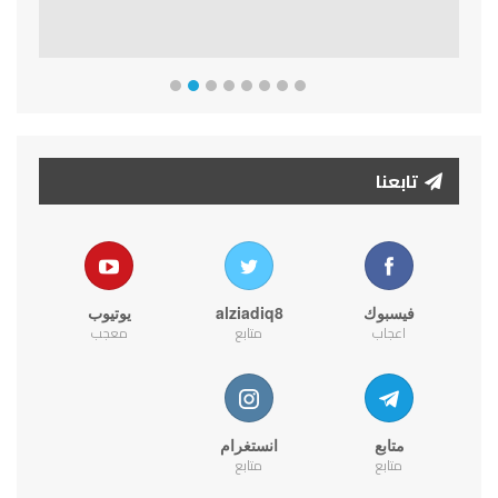
تابعنا
فيسبوك
alziadiq8
يوتيوب
اعجاب
متابع
معجب
متابع
انستغرام
متابع
متابع