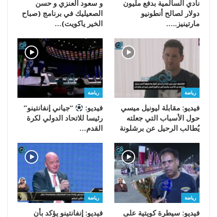
نادي السالمية بدفع مليون
و سعود العنزي و حسن
دولار لصالح أنطونيو
الصعيليك في برنامج (صباح
مارتينيز..…
الخير ياكويت)…
رياضة
رياضة
فيديو: مقابلة ليونيل ميسي
فيديو:
“جياني إنفانتينو”
حول الأسباب التي جعلته
رئيسا للاتحاد الدولي لكرة
يُطالب الرحيل عن برشلونة
القدم…
رياضة
رياضة
فيديو: سيطرة كويتية على
فيديو: إنفانتينو يؤكد بأن