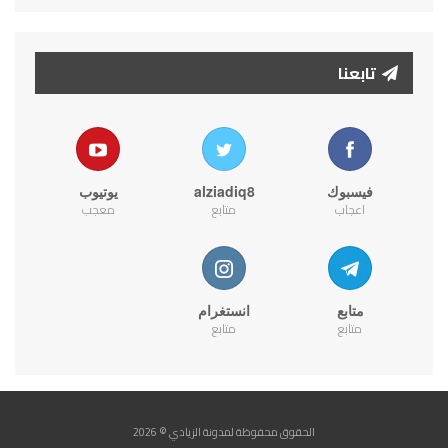
تابعنا
فيسبوك
alziadiq8
يوتيوب
اعجاب
متابع
معجب
متابع
انستغرام
متابع
متابع
الحقوق محفوظة لمدونة الزيادي © 2026