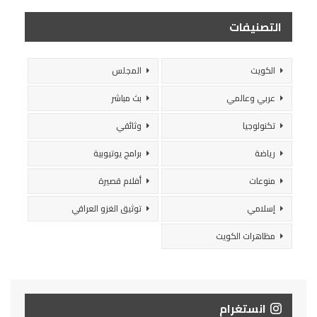
التصنيفات
الكويت
المجلس
عربي وعالمي
بث مباشر
تكنولوجيا
وثائقي
رياضة
برامج يوتيوبية
منوعات
أفلام قصيرة
إسلامي
توثيق الغزو العراقي
مظاهرات الكويت
انستغرام