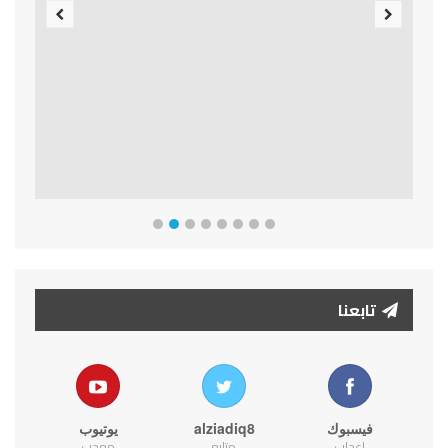
Previous
Next
تابعنا
فيسبوك
alziadiq8
يوتيوب
اعجاب
متابع
معجب