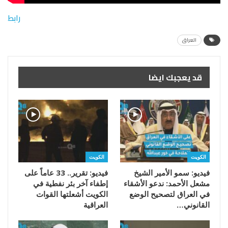
رابط
العراق
قد يعجبك ايضا
الكويت
الكويت
فيديو: سمو الأمير الشيخ
فيديو: تقرير.. 33 عاماً على
مشعل الأحمد: ندعو الأشقاء
إطفاء آخر بئر نفطية في
في العراق لتصحيح الوضع
الكويت أشعلتها القوات
القانوني…
العراقية