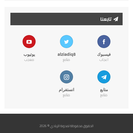
تابعنا
فيسبوك
alziadiq8
يوتيوب
اعجاب
متابع
معجب
متابع
انستغرام
متابع
متابع
الحقوق محفوظة لمدونة الزيادي © 2026