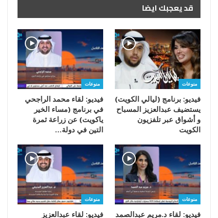
قد يعجبك ايضا
منوعات
منوعات
فيديو: برنامج (ليالي الكويت)
فيديو: لقاء محمد الراجحي
يستضيف عبدالعزيز المسباح
في برنامج (مساء الخير
و أشواق عبر تلفزيون
ياكويت) عن زراعة ثمرة
الكويت
التين في دولة…
منوعات
منوعات
فيديو: لقاء د.مريم عبدالصمد
فيديو: لقاء عبدالعزيز