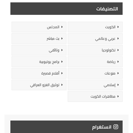
التصنيفات
الكويت
المجلس
عربي وعالمي
بث مباشر
تكنولوجيا
وثائقي
رياضة
برامج يوتيوبية
منوعات
أفلام قصيرة
إسلامي
توثيق الغزو العراقي
مظاهرات الكويت
انستغرام