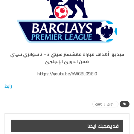
فيديو: أهداف مباراة مانشستر سيتي 3 – 2 سوانزي سيتي
ضمن الدوري الإنجليزي
https://youtu.be/hWGBL09iEi0
رابط
الدوري الإنجليزي
قد يعجبك ايضا