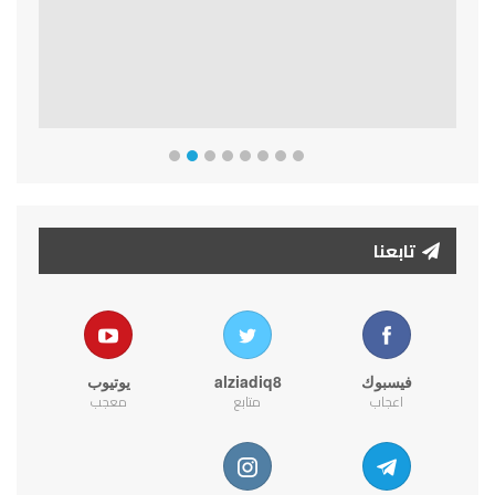
تابعنا
فيسبوك
alziadiq8
يوتيوب
اعجاب
متابع
معجب