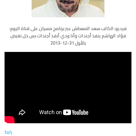
فيديو: الكاتب سعد المعطش عبر برنامج مسيان على قناة اليوم:
فؤاد الهاشم ينفذ أجندات وأنا ودي أنفذ أجندات بس خل نقبض
بالأول 31-12-2013
رابط