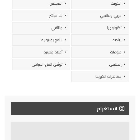
الكويت
المجلس
عربي وعالمي
بث مباشر
تكنولوجيا
وثائقي
رياضة
برامج يوتيوبية
منوعات
أفلام قصيرة
إسلامي
توثيق الغزو العراقي
مظاهرات الكويت
انستغرام