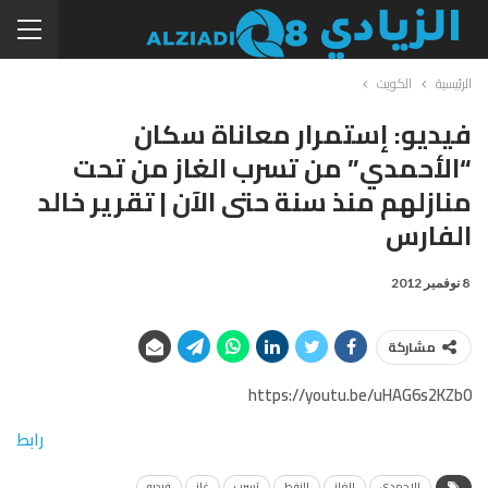
الرئيسية
الكويت
فيديو: إستمرار معاناة سكان
“الأحمدي” من تسرب الغاز من تحت
منازلهم منذ سنة حتى الآن | تقرير خالد
الفارس
8 نوفمبر 2012
مشاركة
https://youtu.be/uHAG6s2KZb0
رابط
الاحمدي
الغاز
النفط
تسرب
غاز
فيديو