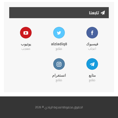
تابعنا
فيسبوك
alziadiq8
يوتيوب
اعجاب
متابع
معجب
متابع
انستغرام
متابع
متابع
الحقوق محفوظة لمدونة الزيادي © 2026