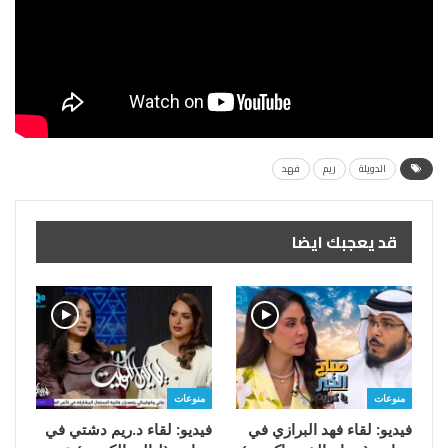
الدويلة
ريم
فهد
قد يعجبك ايضا
منوعات
منوعات
فيديو: لقاء فهد البرازي في
فيديو: لقاء د.ريم دشتي في