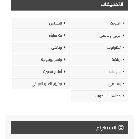
التصنيفات
الكويت
المجلس
عربي وعالمي
بث مباشر
تكنولوجيا
وثائقي
رياضة
برامج يوتيوبية
منوعات
أفلام قصيرة
إسلامي
توثيق الغزو العراقي
مظاهرات الكويت
انستغرام