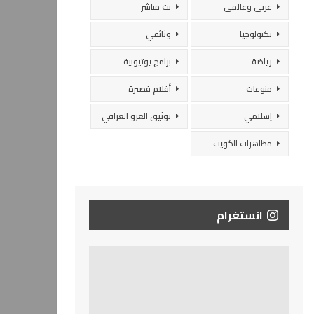
عربي وعالمي
بث مباشر
تكنولوجيا
وثائقي
رياضة
برامج يوتيوبية
منوعات
أفلام قصيرة
إسلامي
توثيق الغزو العراقي
مظاهرات الكويت
انستغرام