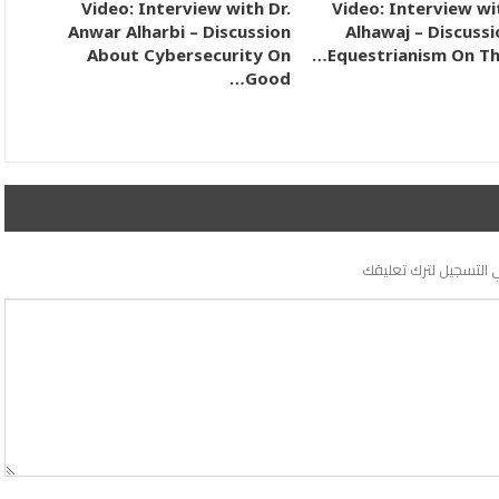
Video: Interview with Dr.
Video: Interview w
Anwar Alharbi – Discussion
Alhawaj – Discuss
About Cybersecurity On
Equestrianism On Th
Good…
 التسجيل لترك تعليقك