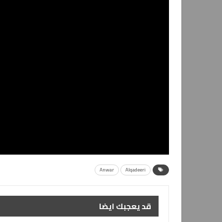
Anwar
Alqadeeri
قد يعجبك ايضا