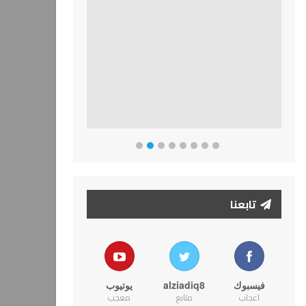
تابعنا
فيسبوك
alziadiq8
يوتيوب
اعجاب
متابع
معجب