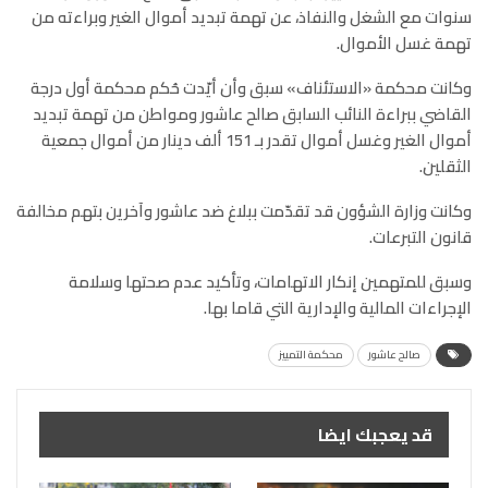
سنوات مع الشغل والنفاذ، عن تهمة تبديد أموال الغير وبراءته من
تهمة غسل الأموال.
وكانت محكمة «الاستئناف» سبق وأن أيّدت حُكم محكمة أول درجة
القاضي ببراءة النائب السابق صالح عاشور ومواطن من تهمة تبديد
أموال الغير وغسل أموال تقدر بـ 151 ألف دينار من أموال جمعية
الثقلين.
وكانت وزارة الشؤون قد تقدّمت ببلاغ ضد عاشور وآخرين بتهم مخالفة
قانون التبرعات.
وسبق للمتهمين إنكار الاتهامات، وتأكيد عدم صحتها وسلامة
الإجراءات المالية والإدارية التي قاما بها.
صالح عاشور
محكمة التمييز
قد يعجبك ايضا