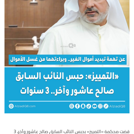
قضت محكمة «التمييز» بحبس النائب السابق صالح عاشور وآخر، 3