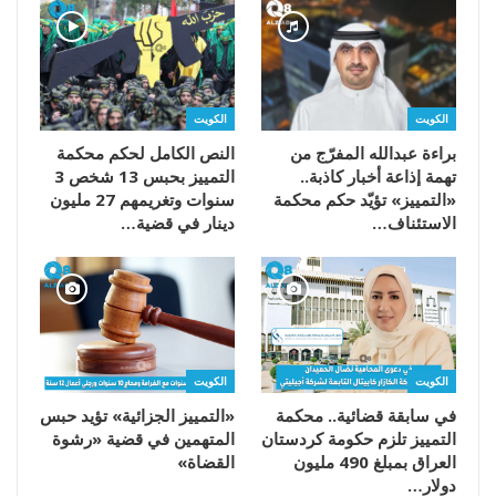
الكويت
الكويت
براءة عبدالله المفرّج من
النص الكامل لحكم محكمة
تهمة إذاعة أخبار كاذبة..
التمييز بحبس 13 شخص 3
«التمييز» تؤيّد حكم محكمة
سنوات وتغريمهم 27 مليون
الاستئناف…
دينار في قضية…
الكويت
الكويت
في سابقة قضائية.. محكمة
«التمييز الجزائية» تؤيد حبس
التمييز تلزم حكومة كردستان
المتهمين في قضية «رشوة
العراق بمبلغ 490 مليون
القضاة»
دولار…