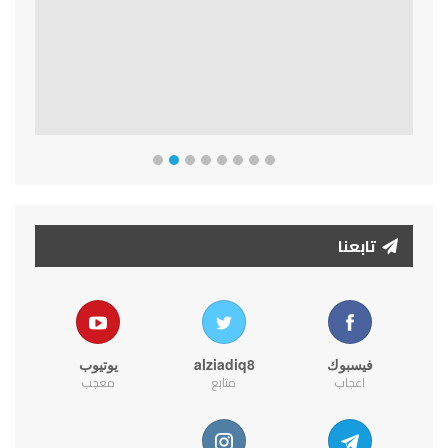
تابعنا
فيسبوك
alziadiq8
يوتيوب
اعجاب
متابع
معجب