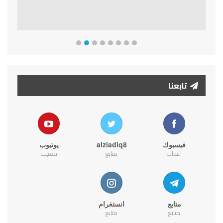
تابعنا
فيسبوك
alziadiq8
يوتيوب
اعجاب
متابع
معجب
متابع
انستغرام
متابع
متابع