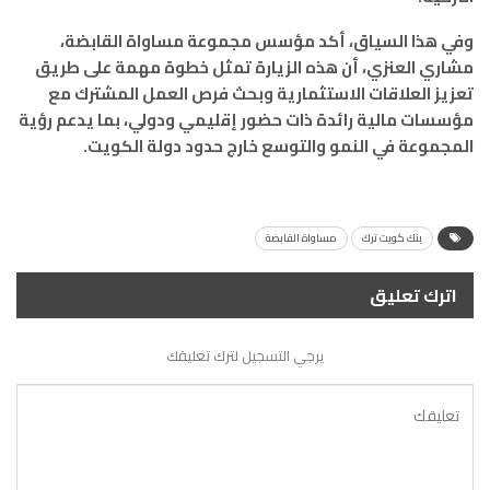
وفي هذا السياق، أكد مؤسس مجموعة مساواة القابضة،
مشاري العنزي، أن هذه الزيارة تمثل خطوة مهمة على طريق
تعزيز العلاقات الاستثمارية وبحث فرص العمل المشترك مع
مؤسسات مالية رائدة ذات حضور إقليمي ودولي، بما يدعم رؤية
المجموعة في النمو والتوسع خارج حدود دولة الكويت.
بنك كويت ترك
مساواة القابضة
اترك تعليق
يرجي التسجيل لترك تعليقك