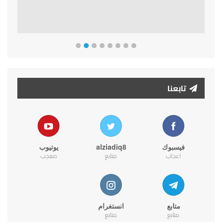
تابعنا
فيسبوك
alziadiq8
يوتيوب
اعجاب
متابع
معجب
متابع
انستغرام
متابع
متابع