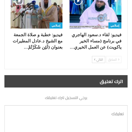
إسلامي
إسلامي
فيديو: لقاء د.سعود الهاجري
فيديو: خطبة و صلاة الجمعة
في برنامج (مساء الخير
مع الشيخ د.عادل المطيرات
ياكويت) عن العمل الخيري…
بعنوان (لَئِن شَكَرْتُمْ…
السابق
التالي
اترك تعليق
يرجي التسجيل لترك تعليقك