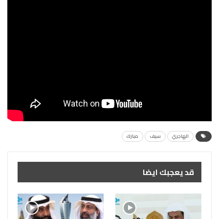
الهاجري
سيف
مبارك
قد يعجبك ايضا