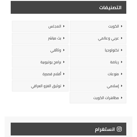
التصنيفات
الكويت
المجلس
عربي وعالمي
بث مباشر
تكنولوجيا
وثائقي
رياضة
برامج يوتيوبية
منوعات
أفلام قصيرة
إسلامي
توثيق الغزو العراقي
مظاهرات الكويت
انستغرام