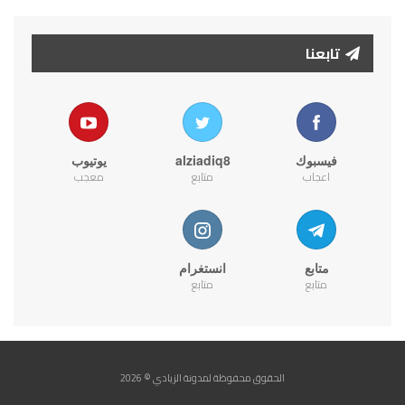
تابعنا
فيسبوك
alziadiq8
يوتيوب
اعجاب
متابع
معجب
متابع
انستغرام
متابع
متابع
الحقوق محفوظة لمدونة الزيادي © 2026