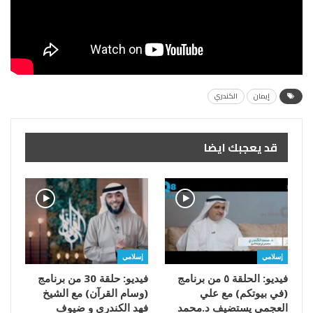
إيمان
الكندري
قد يعجبك ايضا
إسلامي
إسلامي
فيديو: الحلقة ٥ من برنامج
فيديو: حلقة 30 من برنامج
(في بيوتكم) مع علي
(وسام القرآن) مع الشيخ
العجمي يستضيف د.محمد
فهد الكندري و ضيوف